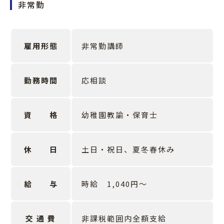
非常勤
雇用形態
非常勤講師
勤務時間
応相談
資 格
幼稚園教諭・保育士
休 日
土日・祝日、夏冬春休み
給 与
時給 1,040円～
交 通 費
非課税範囲内全額支給