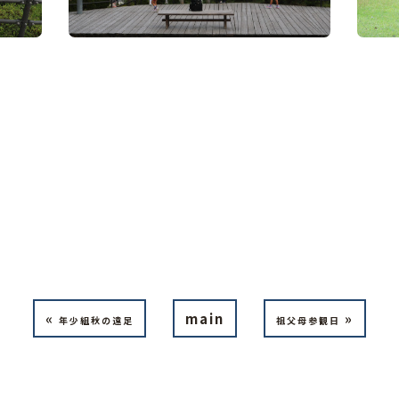
«
main
»
年少組秋の遠足
祖父母参観日