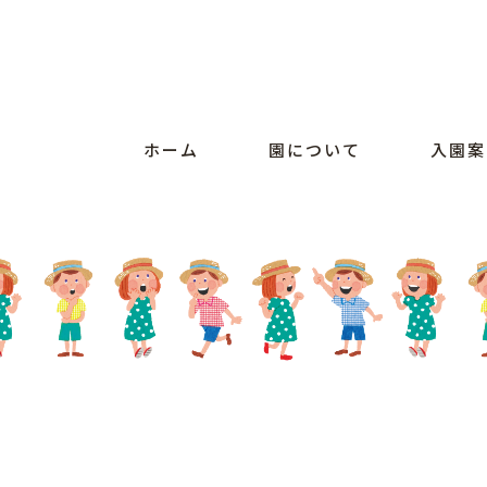
ホーム
園について
入園案