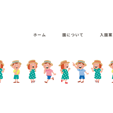
ホーム
園について
入園案